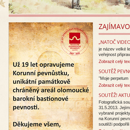
ZAJÍMAVO
„NATOČ VIDEO
je název velké l
veřejnost připra
Zobrazit celý tex
SOUTĚŽ PEVN
"Moje perpetum 
Zobrazit celý tex
SOUTĚŽ! AKTU
Fotografická sou
31.5.2013. Jejím 
vybrané projekty
na Korunní pevnů
soutěži podpořil