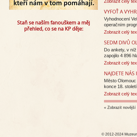
Zobrazit celý tex
VYFOŤ A VYHR
Vyhodnocení Vel
Staň se naším fanouškem a měj
operačním prog
přehled, co se na KP děje:
Zobrazit celý tex
SEDM DIVŮ O
Do ankety, v níž
zapojilo 4 896 hl
Zobrazit celý tex
NAJDETE NÁS 
Město Olomouc m
konce 18. století
Zobrazit celý tex
« Zobrazit novější
© 2012-2024 Muzeum 